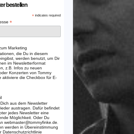
er bestellen
*
indicates required
*
resse
 zum Marketing
ationen, die Du in diesem
ingibst, werden benutzt, um Dir
nen im Newsletterformat
, z.B. Infos zu neuen
 oder Konzerten von Tommy
e aktiviere die Checkbox für E-
l
 Dich aus dem Newsletter
wieder austragen. Dafür befindet
oter jedes Newsletter eine
ende Möglichkeit. Oder Du
 an webmaster@tommyfinke.de.
en werden in Übereinstimmung
r Datenschutzrichtlinie