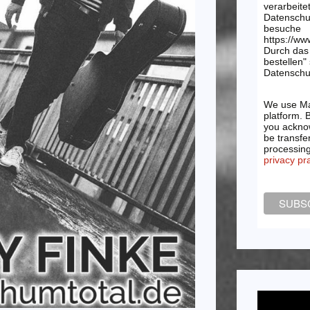
verarbeite
Datenschu
besuche
https://ww
Durch das 
bestellen"
Datenschut
We use Ma
platform. 
you acknow
be transfe
processin
privacy pr