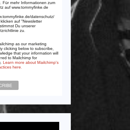
t. Für mehr Informationen zum
tz auf www.tommyfinke.de
w.tommyfinke.de/datenschutz/
klicken auf "Newsletter
 stimmst Du unserer
zrichtlinie zu.
ilchimp as our marketing
By clicking below to subscribe,
ledge that your information will
rred to Mailchimp for
g.
Learn more about Mailchimp's
actices here.