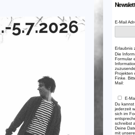
Newslett
E-Mail Ad
Erlaubnis
Die Inform
Formular e
Informatio
zuzusenden
Projekten
Finke. Bitt
Mail:
E-Mai
Du kannst
jederzeit 
sich im Fo
entsprech
schreibst
Deine Dat
mit unsere