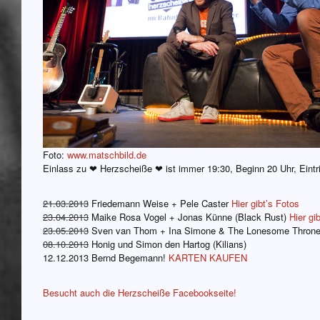
Foto:
www.matschbild.de
Einlass zu ❤ Herzscheiße ❤ ist immer 19:30, Beginn 20 Uhr, Eintri
21.03.2013
Friedemann Weise + Pele Caster
Hier gibt’s Fotos
23.04.2013
Maike Rosa Vogel + Jonas Künne (Black Rust)
Hier gi
23.05.2013
Sven van Thom + Ina Simone & The Lonesome Thron
08.10.2013
Honig und Simon den Hartog (Kilians)
12.12.2013 Bernd Begemann!
KARTEN KAUFEN
Besucht auch die Herzscheiße Facebookseite!