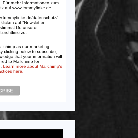
t. Für mehr Informationen zum
tz auf www.tommyfinke.de
w.tommyfinke.de/datenschutz/
klicken auf "Newsletter
 stimmst Du unserer
zrichtlinie zu.
ilchimp as our marketing
By clicking below to subscribe,
ledge that your information will
rred to Mailchimp for
g.
Learn more about Mailchimp's
actices here.