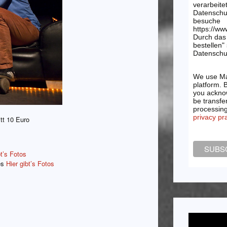
verarbeite
Datenschu
besuche
https://ww
Durch das 
bestellen"
Datenschut
We use Ma
platform. 
you acknow
be transfe
processin
privacy pr
tt 10 Euro
bt’s Fotos
es
Hier gibt’s Fotos