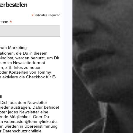
er bestellen
*
indicates required
*
resse
 zum Marketing
ationen, die Du in diesem
ingibst, werden benutzt, um Dir
nen im Newsletterformat
, z.B. Infos zu neuen
 oder Konzerten von Tommy
e aktiviere die Checkbox für E-
l
 Dich aus dem Newsletter
wieder austragen. Dafür befindet
oter jedes Newsletter eine
ende Möglichkeit. Oder Du
 an webmaster@tommyfinke.de.
en werden in Übereinstimmung
r Datenschutzrichtlinie