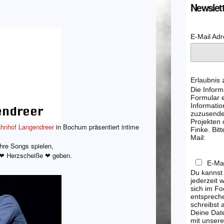
Newslett
E-Mail Ad
Erlaubnis
Die Inform
Formular e
Informatio
zuzusenden
Projekten
hnhof Langendreer
in Bochum präsentiert intime
Finke. Bitt
Mail:
hre Songs spielen,
e ❤ Herzscheiße ❤ geben.
E-Mai
Du kannst
jederzeit 
sich im Fo
entsprech
schreibst
Deine Dat
mit unsere