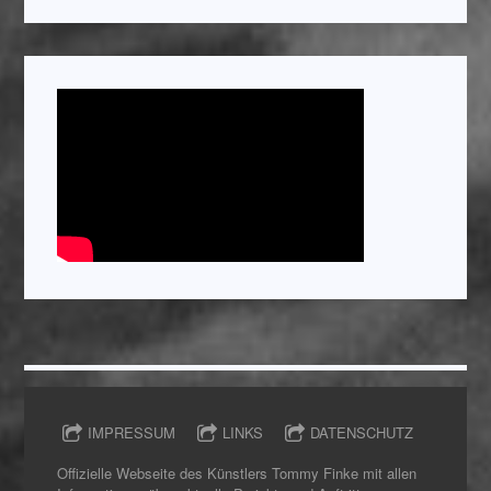
IMPRESSUM
LINKS
DATENSCHUTZ
Offizielle Webseite des Künstlers Tommy Finke mit allen