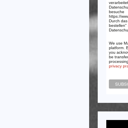
verarbeite
Datenschu
besuche
https://ww
Durch das 
bestellen"
Datenschut
We use Ma
platform. 
you acknow
be transfe
processin
privacy pr