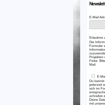
Newslett
E-Mail Ad
Erlaubnis
Die Inform
Formular e
Informatio
zuzusenden
Projekten
Finke. Bitt
Mail:
E-Mai
Du kannst
jederzeit 
sich im Fo
entsprech
schreibst
Deine Dat
mit unsere