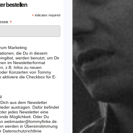
er bestellen
*
indicates required
*
resse
 zum Marketing
ationen, die Du in diesem
ingibst, werden benutzt, um Dir
nen im Newsletterformat
, z.B. Infos zu neuen
 oder Konzerten von Tommy
e aktiviere die Checkbox für E-
l
 Dich aus dem Newsletter
wieder austragen. Dafür befindet
oter jedes Newsletter eine
ende Möglichkeit. Oder Du
 an webmaster@tommyfinke.de.
en werden in Übereinstimmung
r Datenschutzrichtlinie