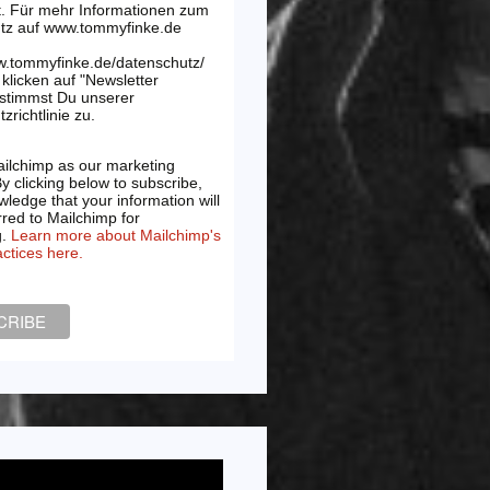
t. Für mehr Informationen zum
tz auf www.tommyfinke.de
w.tommyfinke.de/datenschutz/
klicken auf "Newsletter
 stimmst Du unserer
zrichtlinie zu.
ilchimp as our marketing
By clicking below to subscribe,
ledge that your information will
rred to Mailchimp for
g.
Learn more about Mailchimp's
actices here.