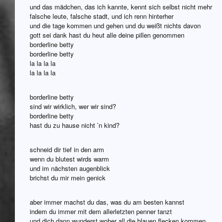
und das mädchen, das ich kannte, kennt sich selbst nicht mehr
falsche leute, falsche stadt, und ich renn hinterher
und die tage kommen und gehen und du weißt nichts davon
gott sei dank hast du heut alle deine pillen genommen
borderline betty
borderline betty
la la la la
la la la la
borderline betty
sind wir wirklich, wer wir sind?
borderline betty
hast du zu hause nicht ’n kind?
schneid dir tief in den arm
wenn du blutest wirds warm
und im nächsten augenblick
brichst du mir mein genick
aber immer machst du das, was du am besten kannst
indem du immer mit dem allerletzten penner tanzt
und dich dann wunderst woher all die blauen flecken kommen