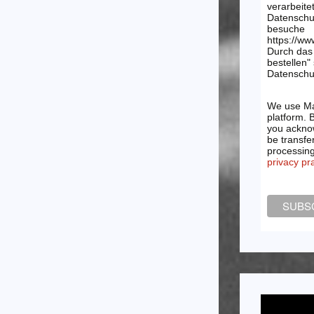
verarbeite
Datenschu
besuche
https://ww
Durch das 
bestellen"
Datenschut
We use Ma
platform. 
you acknow
be transfe
processin
privacy pr