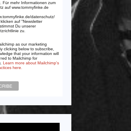
t. Für mehr Informationen zum
tz auf www.tommyfinke.de
w.tommyfinke.de/datenschutz/
klicken auf "Newsletter
 stimmst Du unserer
zrichtlinie zu.
ilchimp as our marketing
By clicking below to subscribe,
ledge that your information will
rred to Mailchimp for
g.
Learn more about Mailchimp's
actices here.