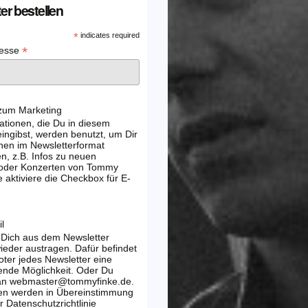
er bestellen
*
indicates required
*
resse
 zum Marketing
ationen, die Du in diesem
ingibst, werden benutzt, um Dir
nen im Newsletterformat
, z.B. Infos zu neuen
 oder Konzerten von Tommy
e aktiviere die Checkbox für E-
l
 Dich aus dem Newsletter
wieder austragen. Dafür befindet
oter jedes Newsletter eine
ende Möglichkeit. Oder Du
 an webmaster@tommyfinke.de.
en werden in Übereinstimmung
r Datenschutzrichtlinie