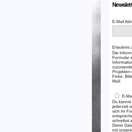
Newslett
E-Mail Ad
Erlaubnis
Die Inform
Formular e
Informatio
zuzusenden
Projekten
Finke. Bitt
Mail:
E-Mai
Du kannst
jederzeit 
sich im Fo
entsprech
schreibst
Deine Dat
mit unsere