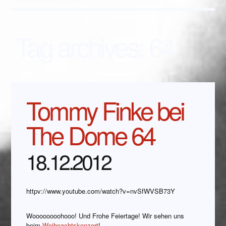
Tag archives:
64
Tommy Finke bei
The Dome 64
18.12.2012
httpv://www.youtube.com/watch?v=nvSfWVSB73Y
Woooooooohooo! Und Frohe Feiertage! Wir sehen uns
beim
Weihnachtskonzert
!