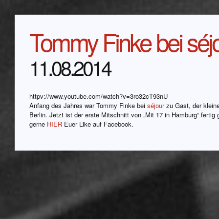
Tommy Finke bei séj
11.08.2014
httpv://www.youtube.com/watch?v=3ro32cT93nU
Anfang des Jahres war Tommy Finke bei
séjour
zu Gast, der klein
Berlin. Jetzt ist der erste Mitschnitt von „Mit 17 in Hamburg“ fert
gerne
HIER
Euer Like auf Facebook.