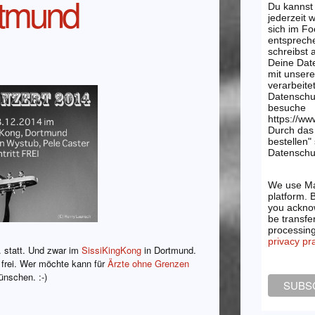
rtmund
Du kannst
jederzeit 
sich im Fo
entsprech
schreibst
Deine Dat
mit unsere
verarbeite
Datenschu
besuche
https://ww
Durch das 
bestellen"
Datenschut
We use Ma
platform. 
you acknow
be transfe
processin
privacy pr
 statt. Und zwar im
SissiKingKong
in Dortmund.
st frei. Wer möchte kann für
Ärzte ohne Grenzen
ünschen. :-)