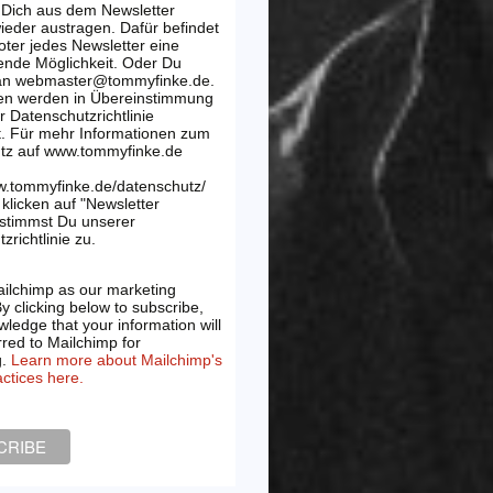
 Dich aus dem Newsletter
wieder austragen. Dafür befindet
oter jedes Newsletter eine
ende Möglichkeit. Oder Du
 an webmaster@tommyfinke.de.
en werden in Übereinstimmung
r Datenschutzrichtlinie
t. Für mehr Informationen zum
tz auf www.tommyfinke.de
w.tommyfinke.de/datenschutz/
klicken auf "Newsletter
 stimmst Du unserer
zrichtlinie zu.
ilchimp as our marketing
By clicking below to subscribe,
ledge that your information will
rred to Mailchimp for
g.
Learn more about Mailchimp's
actices here.