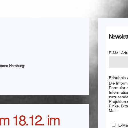
Newslett
E-Mail Ad
chönen Hamburg:
Erlaubnis
Die Inform
Formular e
Informatio
zuzusenden
Projekten
Finke. Bitt
Mail:
m 18.12. im
E-Mai