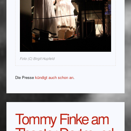
Foto (C) Birgit Hupfeld
Die Presse
kündigt auch schon an
.
Tommy Finke am