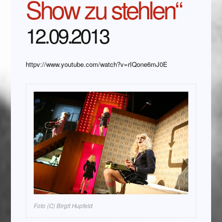
Show zu stehlen“
12.09.2013
httpv://www.youtube.com/watch?v=rIQone6mJ0E
Foto (C) Birgit Hupfeld