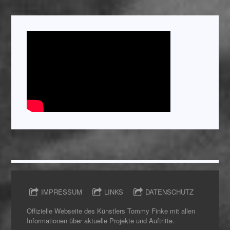
IMPRESSUM
LINKS
DATENSCHUTZ
Offizielle Webseite des Künstlers Tommy Finke mit allen
Informationen über aktuelle Projekte und Auftritte.