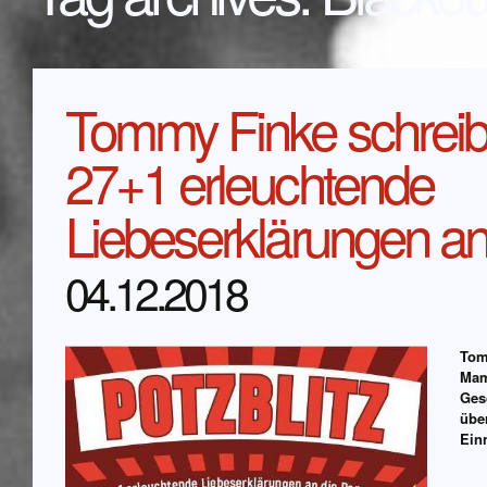
Tommy Finke schreibt 
27+1 erleuchtende
Liebeserklärungen an
04.12.2018
Tom
Mam
Gesc
übe
Ein