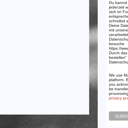
Du kannst
jederzeit 
sich im Fo
entsprech
schreibst
Deine Dat
mit unsere
verarbeite
Datenschu
besuche
https://ww
Durch das 
bestellen"
Datenschut
We use Ma
platform. 
you acknow
be transfe
processin
privacy pr