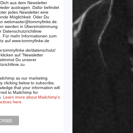
 Dich aus dem Newsletter
wieder austragen. Dafür befindet
oter jedes Newsletter eine
ende Möglichkeit. Oder Du
 an webmaster@tommyfinke.de.
en werden in Übereinstimmung
r Datenschutzrichtlinie
t. Für mehr Informationen zum
tz auf www.tommyfinke.de
w.tommyfinke.de/datenschutz/
klicken auf "Newsletter
 stimmst Du unserer
zrichtlinie zu.
ilchimp as our marketing
By clicking below to subscribe,
ledge that your information will
rred to Mailchimp for
g.
Learn more about Mailchimp's
actices here.