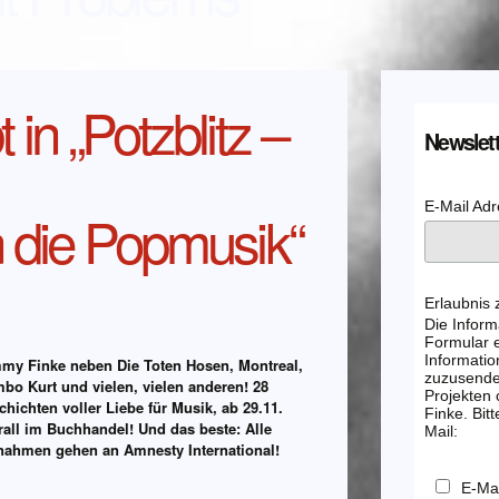
in „Potzblitz –
Newslett
E-Mail Ad
 die Popmusik“
Erlaubnis
Die Inform
Formular e
Informatio
my Finke neben Die Toten Hosen, Montreal,
zuzusenden
bo Kurt und vielen, vielen anderen! 28
Projekten
hichten voller Liebe für Musik, ab 29.11.
Finke. Bitt
rall im Buchhandel! Und das beste: Alle
Mail:
nahmen gehen an Amnesty International!
E-Mai