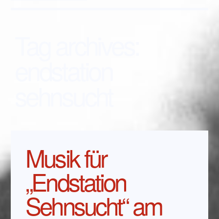
Tag archives:
endstation
sehnsucht
Musik für
„Endstation
Sehnsucht“ am