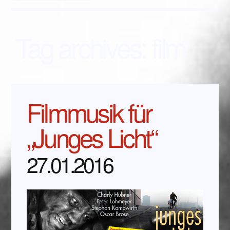
Tag archives:
film
Filmmusik für
„Junges Licht“
27.01.2016