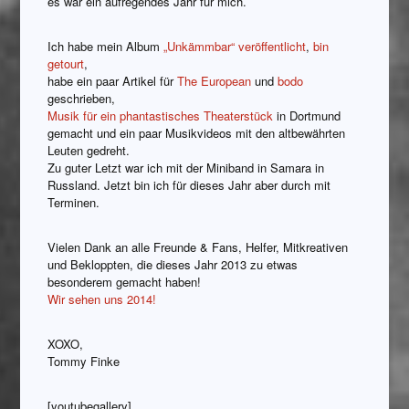
es war ein aufregendes Jahr für mich.
Ich habe mein Album
„Unkämmbar“ veröffentlicht
,
bin
getourt
,
habe ein paar Artikel für
The European
und
bodo
geschrieben,
Musik für ein phantastisches Theaterstück
in Dortmund
gemacht und ein paar Musikvideos mit den altbewährten
Leuten gedreht.
Zu guter Letzt war ich mit der Miniband in Samara in
Russland. Jetzt bin ich für dieses Jahr aber durch mit
Terminen.
Vielen Dank an alle Freunde & Fans, Helfer, Mitkreativen
und Bekloppten, die dieses Jahr 2013 zu etwas
besonderem gemacht haben!
Wir sehen uns 2014!
XOXO,
Tommy Finke
[youtubegallery]