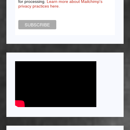
for processing.
Learn more about Mailchimp's
privacy practices here.