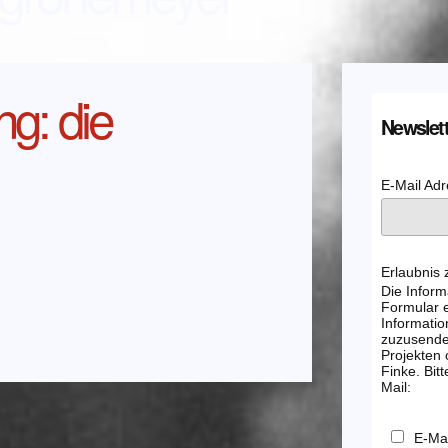
ng: die
Newslett
E-Mail Ad
Erlaubnis
Die Inform
Formular e
Informatio
zuzusenden
Projekten
Finke. Bitt
Mail:
E-Mai