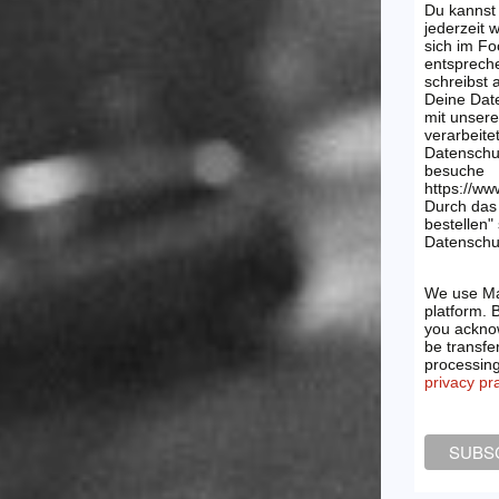
Du kannst
jederzeit 
sich im Fo
entsprech
schreibst
Deine Dat
mit unsere
verarbeite
Datenschu
besuche
https://ww
Durch das 
bestellen"
Datenschut
We use Ma
platform. 
you acknow
be transfe
processin
privacy pr