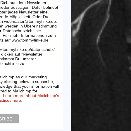
 Dich aus dem Newsletter
wieder austragen. Dafür befindet
oter jedes Newsletter eine
ende Möglichkeit. Oder Du
 an webmaster@tommyfinke.de.
en werden in Übereinstimmung
r Datenschutzrichtlinie
t. Für mehr Informationen zum
tz auf www.tommyfinke.de
w.tommyfinke.de/datenschutz/
klicken auf "Newsletter
 stimmst Du unserer
zrichtlinie zu.
ilchimp as our marketing
By clicking below to subscribe,
ledge that your information will
rred to Mailchimp for
g.
Learn more about Mailchimp's
actices here.