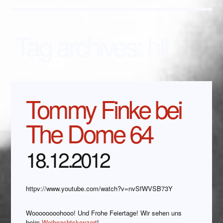
Tag archives:
hit
Tommy Finke bei
The Dome 64
18.12.2012
httpv://www.youtube.com/watch?v=nvSfWVSB73Y
Woooooooohooo! Und Frohe Feiertage! Wir sehen uns
beim
Weihnachtskonzert
!