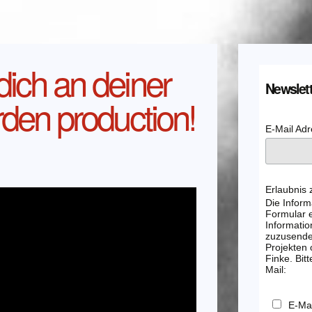
dich an deiner
Newslett
rden production!
E-Mail Ad
Erlaubnis
Die Inform
Formular e
Informatio
zuzusenden
Projekten
Finke. Bitt
Mail:
E-Mai