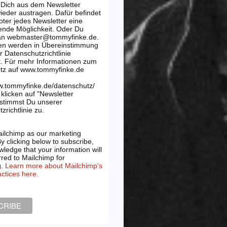
 Dich aus dem Newsletter
wieder austragen. Dafür befindet
oter jedes Newsletter eine
ende Möglichkeit. Oder Du
 an webmaster@tommyfinke.de.
en werden in Übereinstimmung
r Datenschutzrichtlinie
t. Für mehr Informationen zum
tz auf www.tommyfinke.de
w.tommyfinke.de/datenschutz/
klicken auf "Newsletter
 stimmst Du unserer
zrichtlinie zu.
ilchimp as our marketing
By clicking below to subscribe,
ledge that your information will
rred to Mailchimp for
g.
Learn more about Mailchimp's
actices here.