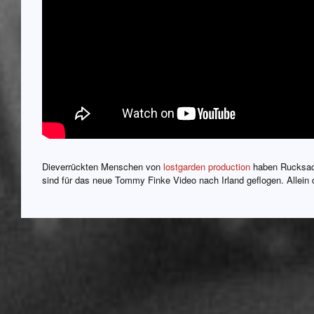
Dieverrückten Menschen von
lostgarden production
haben Rucksac
sind für das neue Tommy Finke Video nach Irland geflogen. Allein 