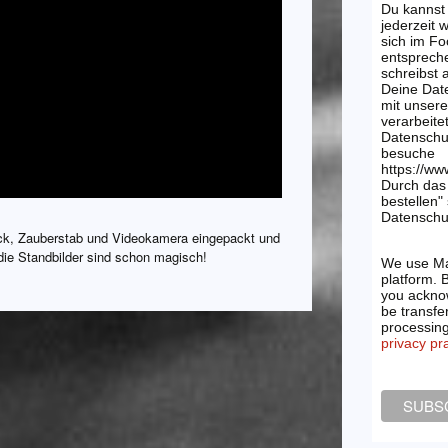
Du kannst
jederzeit 
sich im Fo
entsprech
schreibst
Deine Dat
mit unsere
verarbeite
Datenschu
besuche
https://ww
Durch das 
bestellen"
Datenschut
k, Zauberstab und Videokamera eingepackt und
die Standbilder sind schon magisch!
We use Ma
platform. 
you acknow
be transfe
processin
privacy pr