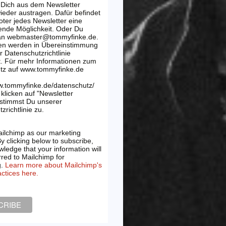
 Dich aus dem Newsletter
wieder austragen. Dafür befindet
oter jedes Newsletter eine
ende Möglichkeit. Oder Du
 an webmaster@tommyfinke.de.
en werden in Übereinstimmung
r Datenschutzrichtlinie
t. Für mehr Informationen zum
tz auf www.tommyfinke.de
w.tommyfinke.de/datenschutz/
klicken auf "Newsletter
 stimmst Du unserer
zrichtlinie zu.
ilchimp as our marketing
By clicking below to subscribe,
ledge that your information will
rred to Mailchimp for
g.
Learn more about Mailchimp's
actices here.