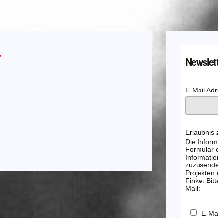
Newslett
E-Mail Ad
Erlaubnis
Die Inform
Formular e
Informatio
zuzusenden
Projekten
Finke. Bitt
Mail:
E-Mai