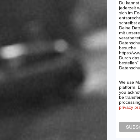
Du kannst
jederzeit 
sich im Fo
entsprech
schreibst
Deine Dat
mit unsere
verarbeite
Datenschu
besuche
https://ww
Durch das 
bestellen"
Datenschut
We use Ma
platform. 
you acknow
be transfe
processin
privacy pr