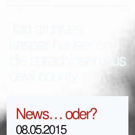
Tag archives:
kaspar hauser und
die sprachlosen aus
devil county
News… oder?
08.05.2015