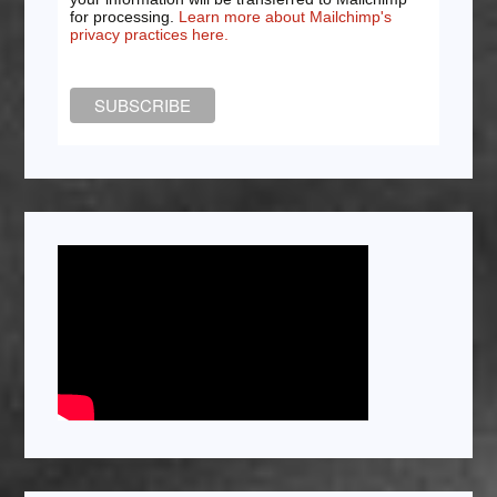
for processing.
Learn more about Mailchimp's
privacy practices here.