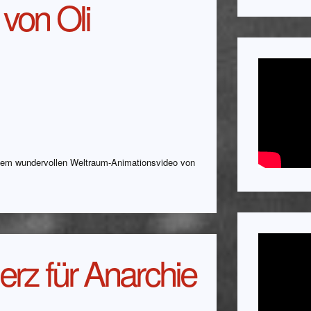
 von Oli
inem wundervollen Weltraum-Animationsvideo von
erz für Anarchie