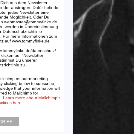
 Dich aus dem Newsletter
wieder austragen. Dafür befindet
oter jedes Newsletter eine
ende Möglichkeit. Oder Du
 an webmaster@tommyfinke.de.
en werden in Übereinstimmung
r Datenschutzrichtlinie
t. Für mehr Informationen zum
tz auf www.tommyfinke.de
w.tommyfinke.de/datenschutz/
klicken auf "Newsletter
 stimmst Du unserer
zrichtlinie zu.
ilchimp as our marketing
By clicking below to subscribe,
ledge that your information will
rred to Mailchimp for
g.
Learn more about Mailchimp's
actices here.