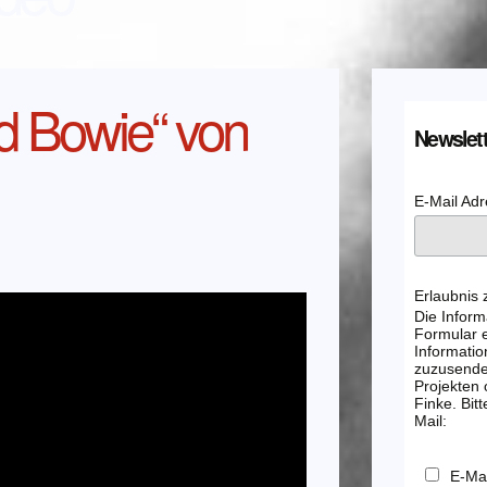
d Bowie“ von
Newslett
E-Mail Ad
Erlaubnis
Die Inform
Formular e
Informatio
zuzusenden
Projekten
Finke. Bitt
Mail:
E-Mai