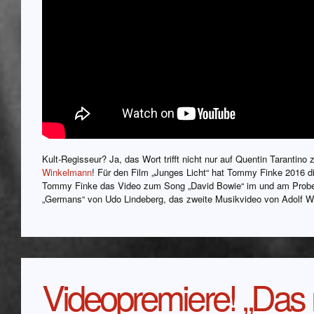
Kult-Regisseur? Ja, das Wort trifft nicht nur auf Quentin Tarantin
Winkelmann
! Für den Film „Junges Licht“ hat Tommy Finke 2016 
Tommy Finke das Video zum Song „David Bowie“ im und am Prober
„Germans“ von Udo Lindeberg, das zweite Musikvideo von Adolf Wi
Videopremiere! „Das