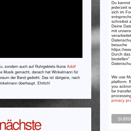
Du kannst
jederzeit 
sich im Fo
entsprech
schreibst
Deine Dat
mit unsere
verarbeite
Datenschu
besuche
https://ww
Durch das 
bestellen"
Datenschut
o zu, sondern auch auf Ruhrgebiets-Ikone
Adolf
die Musik gemacht, danach hat Winkelmann für
aum der Band gedreht. Das ist übrigens, nach
We use Ma
platform. 
nkelmann überhaupt. Ehrlich!
you acknow
be transfe
processin
privacy pr
 nächste