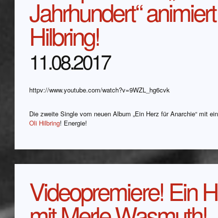
Jahrhundert“ animiert
Hilbring!
11.08.2017
httpv://www.youtube.com/watch?v=9WZL_hg6cvk
Die zweite Single vom neuen Album „Ein Herz für Anarchie“ mit e
Oli Hilbring
! Energie!
Videopremiere! Ein H
mit Merle Wasmuth!