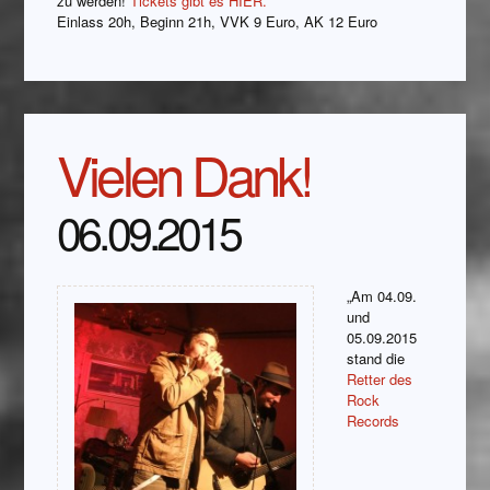
zu werden!
Tickets gibt es HIER.
Einlass 20h, Beginn 21h, VVK 9 Euro, AK 12 Euro
Vielen Dank!
06.09.2015
„Am 04.09.
und
05.09.2015
stand die
Retter des
Rock
Records