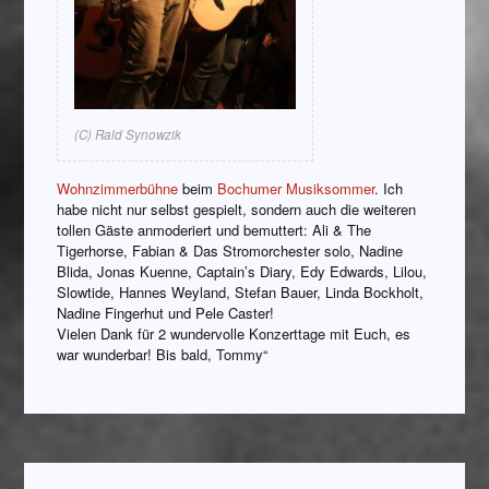
(C) Rald Synowzik
Wohnzimmerbühne
beim
Bochumer Musiksommer
. Ich
habe nicht nur selbst gespielt, sondern auch die weiteren
tollen Gäste anmoderiert und bemuttert: Ali & The
Tigerhorse, Fabian & Das Stromorchester solo, Nadine
Blida, Jonas Kuenne, Captain’s Diary, Edy Edwards, Lilou,
Slowtide, Hannes Weyland, Stefan Bauer, Linda Bockholt,
Nadine Fingerhut und Pele Caster!
Vielen Dank für 2 wundervolle Konzerttage mit Euch, es
war wunderbar! Bis bald, Tommy“