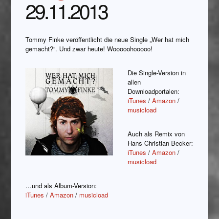
29.11.2013
Tommy Finke veröffentlicht die neue Single „Wer hat mich
gemacht?“. Und zwar heute! Wooooohooooo!
Die Single-Version in
allen
Downloadportalen:
iTunes
/
Amazon
/
musicload
Auch als Remix von
Hans Christian Becker:
iTunes
/
Amazon
/
musicload
…und als Album-Version:
iTunes
/
Amazon
/
musicload