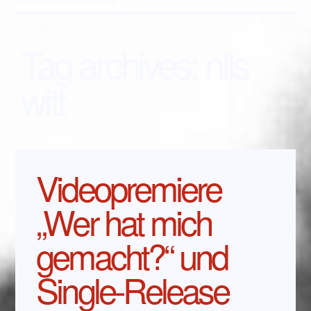
Tag archives:
nils
witt
Videopremiere
„Wer hat mich
gemacht?“ und
Single-Release