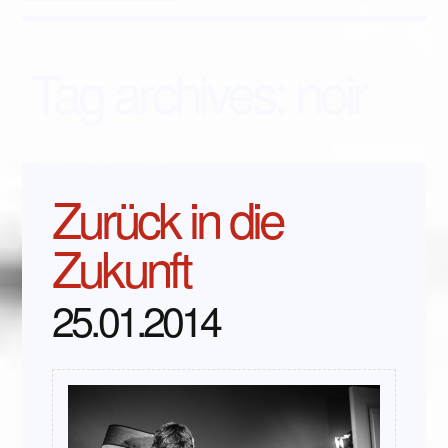
Tag archives:
noir
Zurück in die
Zukunft
25.01.2014