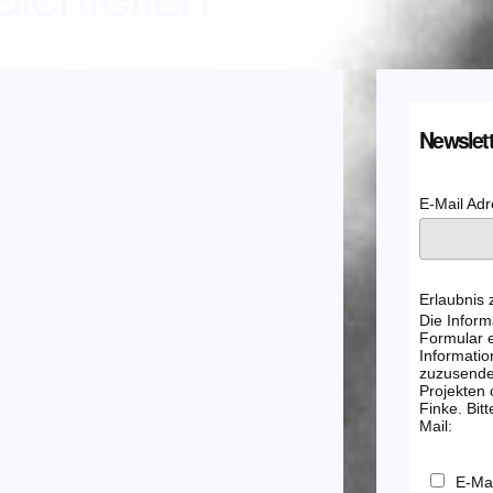
Newslett
E-Mail Ad
Erlaubnis
Die Inform
Formular e
Informatio
zuzusenden
Projekten
Finke. Bitt
Mail:
E-Mai