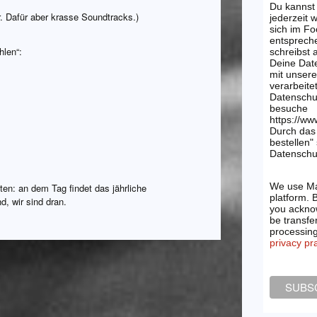
Du kannst
r. Dafür aber krasse Soundtracks.)
jederzeit 
sich im Fo
entsprech
hlen“:
schreibst
Deine Dat
mit unsere
verarbeite
Datenschu
besuche
https://ww
Durch das 
bestellen"
Datenschut
We use Ma
en: an dem Tag findet das jährliche
platform. 
, wir sind dran.
you acknow
be transfe
processin
privacy pr