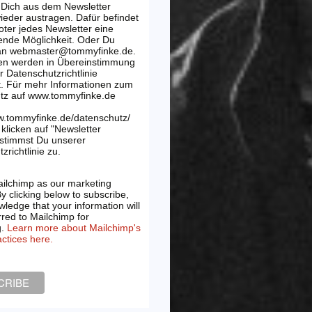
 Dich aus dem Newsletter
wieder austragen. Dafür befindet
oter jedes Newsletter eine
ende Möglichkeit. Oder Du
 an webmaster@tommyfinke.de.
en werden in Übereinstimmung
r Datenschutzrichtlinie
t. Für mehr Informationen zum
tz auf www.tommyfinke.de
w.tommyfinke.de/datenschutz/
klicken auf "Newsletter
 stimmst Du unserer
zrichtlinie zu.
ilchimp as our marketing
By clicking below to subscribe,
ledge that your information will
rred to Mailchimp for
g.
Learn more about Mailchimp's
actices here.