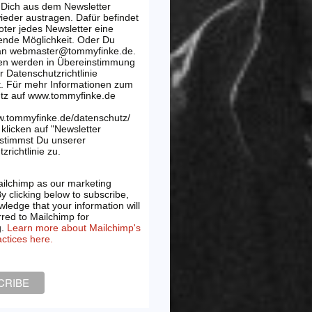
 Dich aus dem Newsletter
wieder austragen. Dafür befindet
oter jedes Newsletter eine
ende Möglichkeit. Oder Du
 an webmaster@tommyfinke.de.
en werden in Übereinstimmung
r Datenschutzrichtlinie
t. Für mehr Informationen zum
tz auf www.tommyfinke.de
w.tommyfinke.de/datenschutz/
klicken auf "Newsletter
 stimmst Du unserer
zrichtlinie zu.
ilchimp as our marketing
By clicking below to subscribe,
ledge that your information will
rred to Mailchimp for
g.
Learn more about Mailchimp's
actices here.