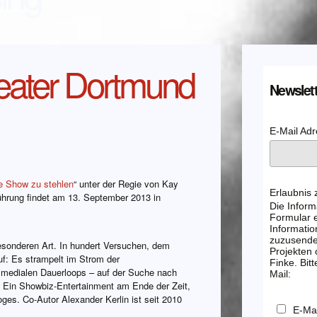
ater Dortmund
Newslett
E-Mail Ad
e Show zu stehlen
“ unter der Regie von Kay
Erlaubnis
ührung findet am 13. September 2013 in
Die Inform
Formular e
Informatio
zuzusenden
onderen Art. In hundert Versuchen, dem
Projekten
f: Es strampelt im Strom der
Finke. Bitt
 medialen Dauerloops – auf der Suche nach
Mail:
n! Ein Showbiz-Entertainment am Ende der Zeit,
es. Co-Autor Alexander Kerlin ist seit 2010
E-Mai