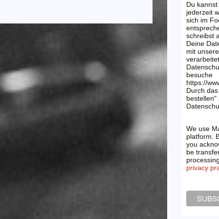
Du kannst
jederzeit 
sich im Fo
entsprech
schreibst
Deine Dat
mit unsere
verarbeite
Datenschu
besuche
https://ww
Durch das 
bestellen"
Datenschut
We use Ma
platform. 
you acknow
be transfe
processin
privacy pr