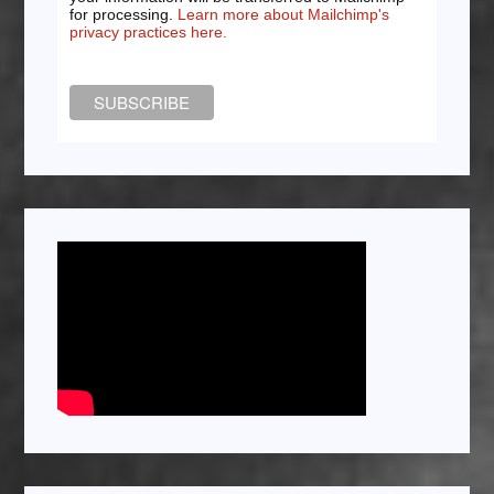
for processing.
Learn more about Mailchimp's
privacy practices here.