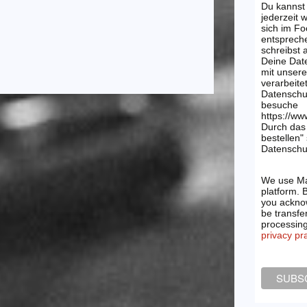
Du kannst
jederzeit 
sich im Fo
entsprech
schreibst
Deine Dat
mit unsere
verarbeite
Datenschu
besuche
https://ww
Durch das 
bestellen"
Datenschut
We use Ma
platform. 
you acknow
be transfe
processin
privacy pr