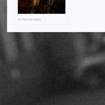
(C) Rald Synowzik