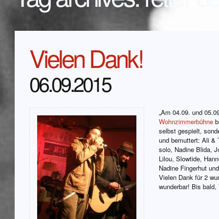
Vielen Dank!
06.09.2015
„Am 04.09. und 05.0
Wohnzimmerbühne
b
selbst gespielt, sond
und bemuttert: Ali &
solo, Nadine Blida, 
Lilou, Slowtide, Han
Nadine Fingerhut und
Vielen Dank für 2 wu
wunderbar! Bis bald