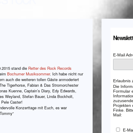
Newslett
E-Mail Ad
9.2015 stand die
Retter des Rock Records
eim
Bochumer Musiksommer
. Ich habe nicht nur
ern auch die weiteren tollen Gäste anmoderiert
Erlaubnis
 The Tigerhorse, Fabian & Das Stromorchester
Die Inform
Jonas Kuenne, Captain’s Diary, Edy Edwards,
Formular e
nes Weyland, Stefan Bauer, Linda Bockholt,
Informatio
zuzusenden
 Pele Caster!
Projekten
ndervolle Konzerttage mit Euch, es war
Finke. Bitt
, Tommy“
Mail:
E-Mai