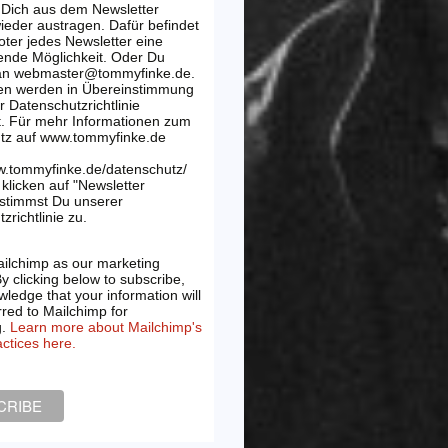
 Dich aus dem Newsletter
wieder austragen. Dafür befindet
oter jedes Newsletter eine
ende Möglichkeit. Oder Du
 an webmaster@tommyfinke.de.
en werden in Übereinstimmung
r Datenschutzrichtlinie
t. Für mehr Informationen zum
tz auf www.tommyfinke.de
w.tommyfinke.de/datenschutz/
klicken auf "Newsletter
 stimmst Du unserer
zrichtlinie zu.
ilchimp as our marketing
By clicking below to subscribe,
ledge that your information will
rred to Mailchimp for
g.
Learn more about Mailchimp's
actices here.