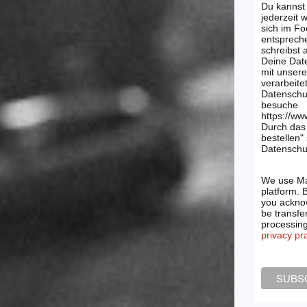
Du kannst
jederzeit 
sich im Fo
entsprech
schreibst
Deine Dat
mit unsere
verarbeite
Datenschu
besuche
https://ww
Durch das 
bestellen"
Datenschut
We use Ma
platform. 
you acknow
be transfe
processin
privacy pr