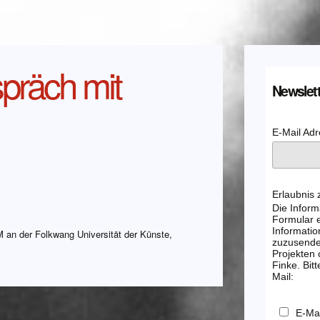
präch mit
Newslett
E-Mail Ad
Erlaubnis
Die Inform
Formular e
Informatio
 an der Folkwang Universität der Künste,
zuzusenden
Projekten
Finke. Bitt
Mail:
E-Mai