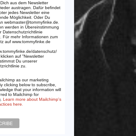
 Dich aus dem Newsletter
wieder austragen. Dafür befindet
oter jedes Newsletter eine
ende Möglichkeit. Oder Du
 an webmaster@tommyfinke.de.
en werden in Übereinstimmung
r Datenschutzrichtlinie
t. Für mehr Informationen zum
tz auf www.tommyfinke.de
w.tommyfinke.de/datenschutz/
klicken auf "Newsletter
 stimmst Du unserer
zrichtlinie zu.
ilchimp as our marketing
By clicking below to subscribe,
ledge that your information will
rred to Mailchimp for
g.
Learn more about Mailchimp's
actices here.