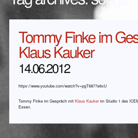
Tommy Finke im Ges
Klaus Kauker
14.06.2012
httpv://www.youtube.com/watch?v=pgT6877e6xU
Tommy Finke im Gespräch mit
Klaus Kauker
im Studio 1 des ICEM
Essen.