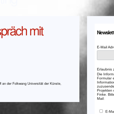
präch mit
Newslett
E-Mail Ad
Erlaubnis
Die Inform
Formular e
Informatio
 an der Folkwang Universität der Künste,
zuzusenden
Projekten
Finke. Bitt
Mail:
E-Mai