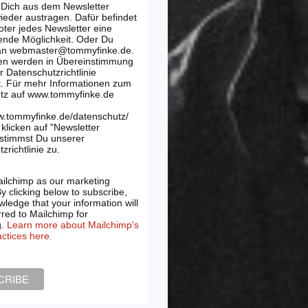
 Dich aus dem Newsletter
wieder austragen. Dafür befindet
oter jedes Newsletter eine
ende Möglichkeit. Oder Du
 an webmaster@tommyfinke.de.
en werden in Übereinstimmung
r Datenschutzrichtlinie
t. Für mehr Informationen zum
tz auf www.tommyfinke.de
w.tommyfinke.de/datenschutz/
klicken auf "Newsletter
 stimmst Du unserer
zrichtlinie zu.
ilchimp as our marketing
By clicking below to subscribe,
ledge that your information will
rred to Mailchimp for
g.
Learn more about Mailchimp's
actices here.