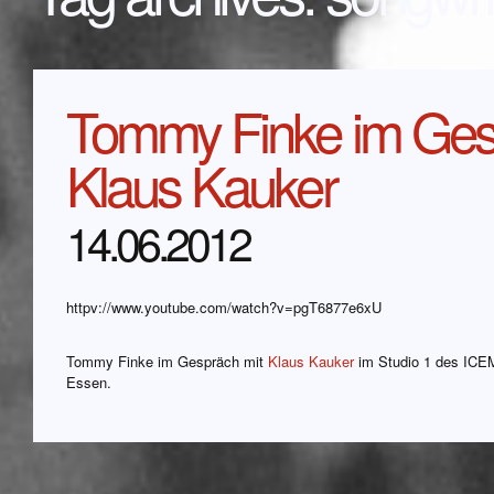
Tommy Finke im Ges
Klaus Kauker
14.06.2012
httpv://www.youtube.com/watch?v=pgT6877e6xU
Tommy Finke im Gespräch mit
Klaus Kauker
im Studio 1 des ICEM
Essen.