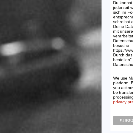
Du kannst
jederzeit 
sich im Fo
entsprech
schreibst
Deine Dat
mit unsere
verarbeite
Datenschu
besuche
https://ww
Durch das 
bestellen"
Datenschut
We use Ma
platform. 
you acknow
be transfe
processin
privacy pr