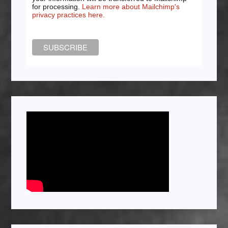
for processing.
Learn more about Mailchimp's
privacy practices here.