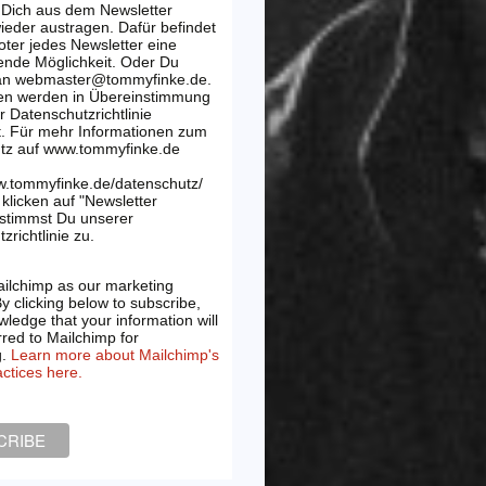
 Dich aus dem Newsletter
wieder austragen. Dafür befindet
oter jedes Newsletter eine
ende Möglichkeit. Oder Du
 an webmaster@tommyfinke.de.
en werden in Übereinstimmung
r Datenschutzrichtlinie
t. Für mehr Informationen zum
tz auf www.tommyfinke.de
w.tommyfinke.de/datenschutz/
klicken auf "Newsletter
 stimmst Du unserer
zrichtlinie zu.
ilchimp as our marketing
By clicking below to subscribe,
ledge that your information will
rred to Mailchimp for
g.
Learn more about Mailchimp's
actices here.