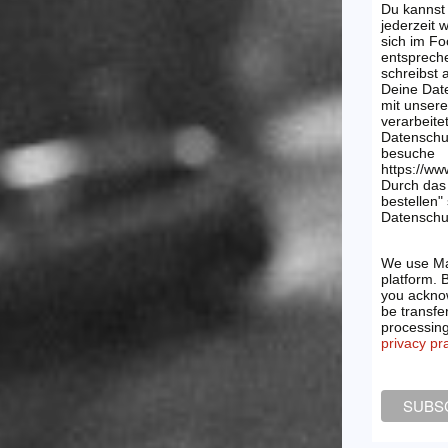
Du kannst
jederzeit 
sich im Fo
entsprech
schreibst
Deine Dat
mit unsere
verarbeite
Datenschu
besuche
https://ww
Durch das 
bestellen"
Datenschut
We use Ma
platform. 
you acknow
be transfe
processin
privacy pr