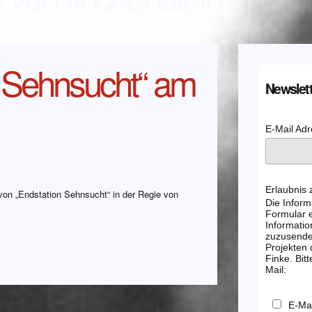
n Sehnsucht“ am
Newslett
E-Mail Ad
Erlaubnis
on „Endstation Sehnsucht“ in der Regie von
Die Inform
Formular e
Informatio
zuzusenden
Projekten
Finke. Bitt
Mail:
E-Mai