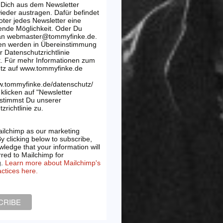
 Dich aus dem Newsletter
wieder austragen. Dafür befindet
oter jedes Newsletter eine
ende Möglichkeit. Oder Du
 an webmaster@tommyfinke.de.
en werden in Übereinstimmung
r Datenschutzrichtlinie
t. Für mehr Informationen zum
tz auf www.tommyfinke.de
w.tommyfinke.de/datenschutz/
klicken auf "Newsletter
 stimmst Du unserer
zrichtlinie zu.
ilchimp as our marketing
By clicking below to subscribe,
ledge that your information will
rred to Mailchimp for
g.
Learn more about Mailchimp's
actices here.