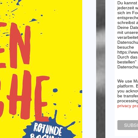
Du kannst
jederzeit 
sich im Fo
entsprech
schreibst
Deine Dat
mit unsere
verarbeite
Datenschu
besuche
https://ww
Durch das 
bestellen"
Datenschut
We use Ma
platform. 
you acknow
be transfe
processin
privacy pr