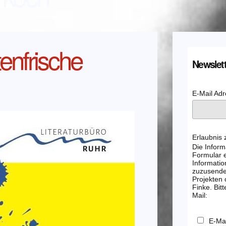
enfrische
Newslett
E-Mail Ad
Erlaubnis
Die Inform
Formular e
Informatio
zuzusenden
Projekten
Finke. Bitt
Mail:
E-Mai