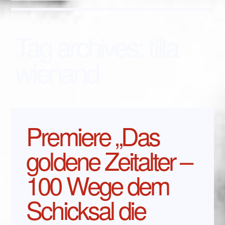
Tag archives:
tilla
wienand
Premiere „Das
goldene Zeitalter –
100 Wege dem
Schicksal die