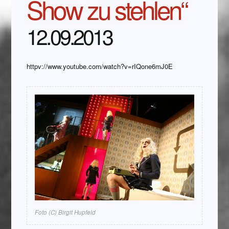
Show zu stehlen“
12.09.2013
httpv://www.youtube.com/watch?v=rIQone6mJ0E
Foto (C) Birgit Hupfeld