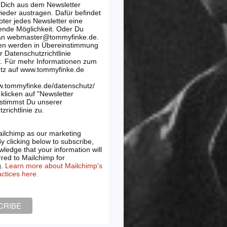
 Dich aus dem Newsletter
wieder austragen. Dafür befindet
oter jedes Newsletter eine
ende Möglichkeit. Oder Du
 an webmaster@tommyfinke.de.
en werden in Übereinstimmung
r Datenschutzrichtlinie
t. Für mehr Informationen zum
tz auf www.tommyfinke.de
w.tommyfinke.de/datenschutz/
klicken auf "Newsletter
 stimmst Du unserer
zrichtlinie zu.
ilchimp as our marketing
By clicking below to subscribe,
ledge that your information will
rred to Mailchimp for
g.
Learn more about Mailchimp's
actices here.