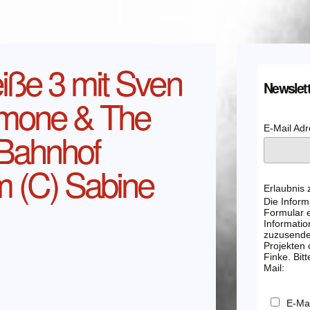
iße 3 mit Sven
Newslett
imone & The
E-Mail Ad
Bahnhof
 (C) Sabine
Erlaubnis
Die Inform
Formular e
Informatio
zuzusenden
Projekten
Finke. Bitt
Mail:
E-Mai