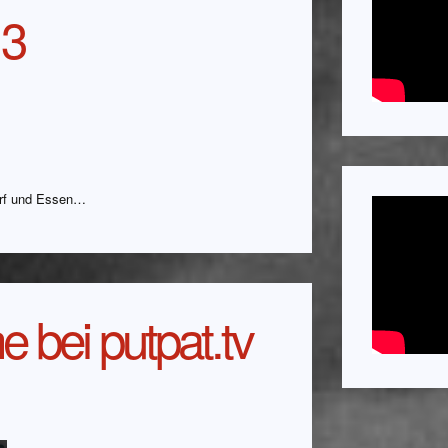
13
dorf und Essen…
bei putpat.tv