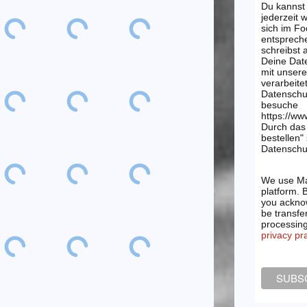
Du kannst
jederzeit 
sich im Fo
entsprech
schreibst
Deine Dat
mit unsere
verarbeite
Datenschu
besuche
https://ww
Durch das 
bestellen"
Datenschut
We use Ma
platform. 
you acknow
be transfe
processin
privacy pr