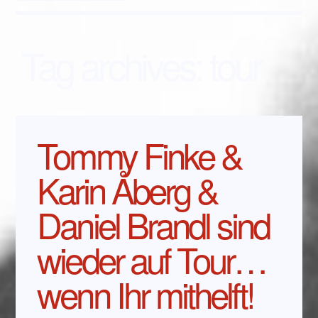
Tag archives:
tour
Tommy Finke &
Karin Åberg &
Daniel Brandl sind
wieder auf Tour…
wenn Ihr mithelft!