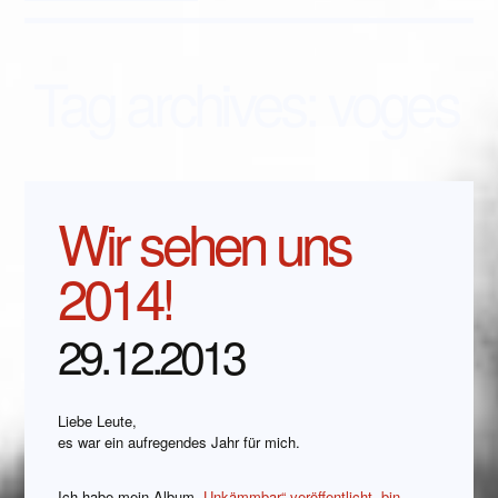
Tag archives:
voges
Wir sehen uns
2014!
29.12.2013
Liebe Leute,
es war ein aufregendes Jahr für mich.
Ich habe mein Album
„Unkämmbar“ veröffentlicht
,
bin