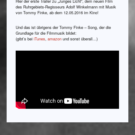
Hier der erste Trailer zu „Junges Licht“, dem neuen Film
des Ruhrgebiets-Regisseurs Adolf Winkelmann mit Musik
von Tommy Finke, ab dem 12.05.2016 im Kino!
Und das ist übrigens der Tommy Finke – Song, der die
Grundlage für die Filmmusik bildet:
(gibt’s bei
iTunes
,
amazon
und sonst überall…)