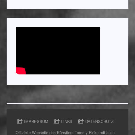
IMPRESSUM
LINKS
DATENSCHUTZ
Offizielle Webseite des Künstlers Tommy Finke mit allen