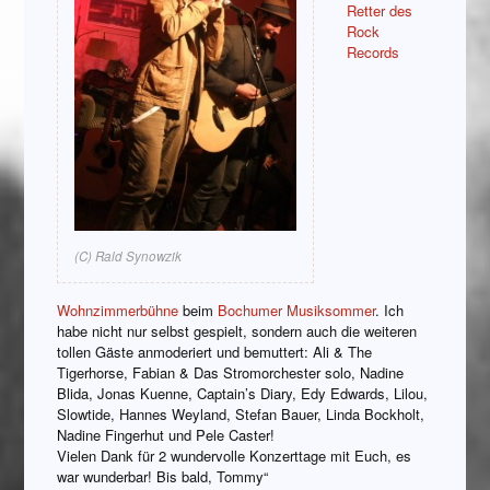
Retter des
Rock
Records
(C) Rald Synowzik
Wohnzimmerbühne
beim
Bochumer Musiksommer
. Ich
habe nicht nur selbst gespielt, sondern auch die weiteren
tollen Gäste anmoderiert und bemuttert: Ali & The
Tigerhorse, Fabian & Das Stromorchester solo, Nadine
Blida, Jonas Kuenne, Captain’s Diary, Edy Edwards, Lilou,
Slowtide, Hannes Weyland, Stefan Bauer, Linda Bockholt,
Nadine Fingerhut und Pele Caster!
Vielen Dank für 2 wundervolle Konzerttage mit Euch, es
war wunderbar! Bis bald, Tommy“