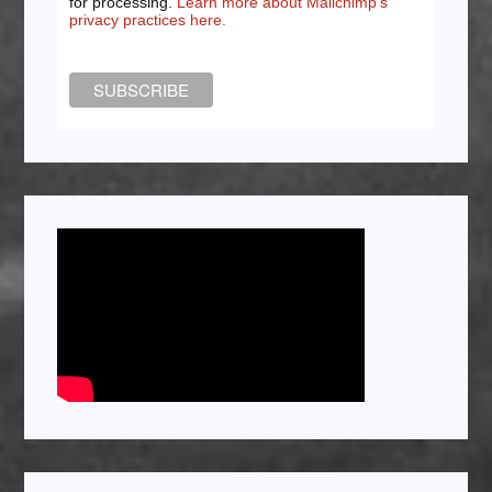
for processing.
Learn more about Mailchimp's
privacy practices here.