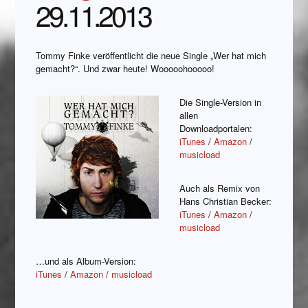
29.11.2013
Tommy Finke veröffentlicht die neue Single „Wer hat mich
gemacht?“. Und zwar heute! Wooooohooooo!
Die Single-Version in
allen
Downloadportalen:
iTunes
/
Amazon
/
musicload
Auch als Remix von
Hans Christian Becker:
iTunes
/
Amazon
/
musicload
…und als Album-Version:
iTunes
/
Amazon
/
musicload