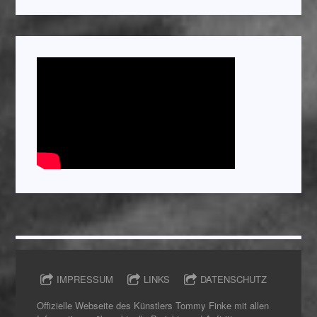
IMPRESSUM
LINKS
DATENSCHUTZ
Offizielle Webseite des Künstlers Tommy Finke mit allen