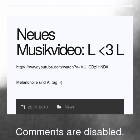
Neues
Musikvideo: L <3 L
httpv://www.youtube.com/watch?v=VU_CDzIHNDA
Melancholie und Alltag :-)
22.01.2013
News
Comments are disabled.