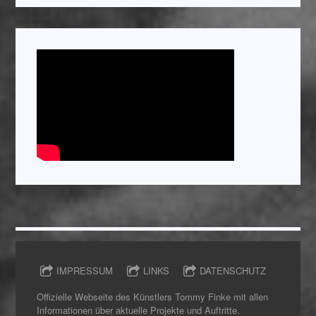
IMPRESSUM
LINKS
DATENSCHUTZ
Offizielle Webseite des Künstlers Tommy Finke mit allen
Informationen über aktuelle Projekte und Auftritte.