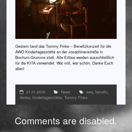
Gestern fand das Tommy Finke – Benefizkonzert für die
AWO Kindertagesstätte an der Josephinenstraße in
Bochum-Grumme statt. Alle Erlöse werden ausschließlich
für die KITA verwendet. War voll, war schön. Danke Euch
allen!
21.01.2018
News
awo
,
benefiz
,
danke
,
kindertagesstätte
,
Tommy Finke
Comments are disabled.