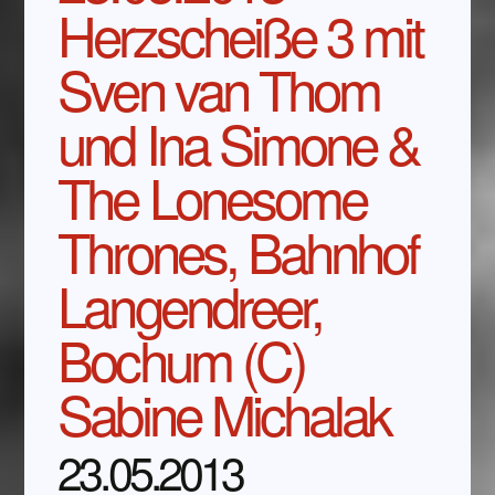
Herzscheiße 3 mit
Sven van Thom
und Ina Simone &
The Lonesome
Thrones, Bahnhof
Langendreer,
Bochum (C)
Sabine Michalak
23.05.2013