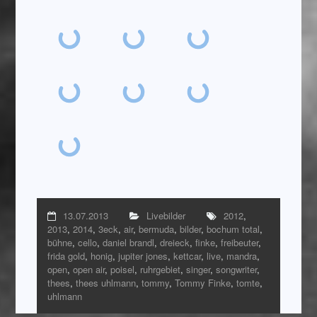
13.07.2013
Livebilder
2012
,
2013
,
2014
,
3eck
,
air
,
bermuda
,
bilder
,
bochum total
,
bühne
,
cello
,
daniel brandl
,
dreieck
,
finke
,
freibeuter
,
frida gold
,
honig
,
jupiter jones
,
kettcar
,
live
,
mandra
,
open
,
open air
,
poisel
,
ruhrgebiet
,
singer
,
songwriter
,
thees
,
thees uhlmann
,
tommy
,
Tommy Finke
,
tomte
,
uhlmann