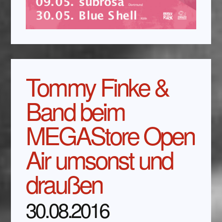
Tommy Finke &
Band beim
MEGAStore Open
Air umsonst und
draußen
30.08.2016