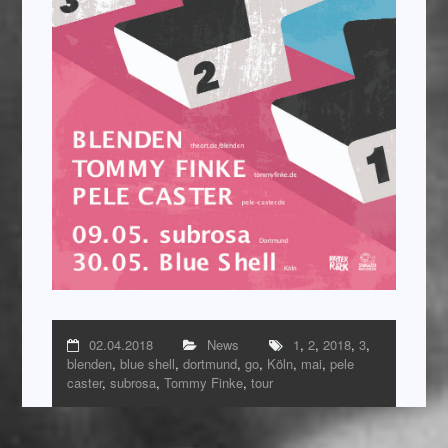
02.04.2018
News
1
,
2
,
2018
,
3
,
blenden
,
blue shell
,
dortmund
,
go
,
Köln
,
mai
,
pele
caster
,
subrosa
,
Tommy Finke
,
tour