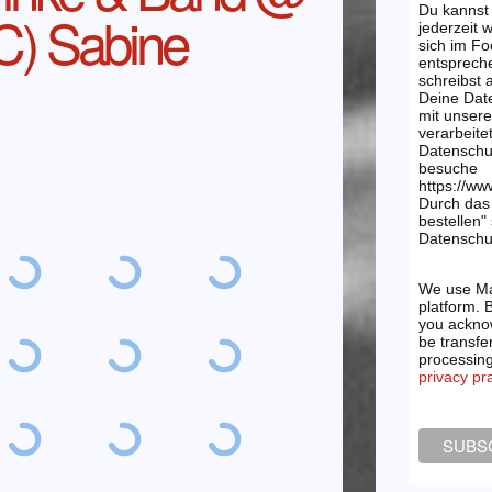
Du kannst
C) Sabine
jederzeit 
sich im Fo
entsprech
schreibst
Deine Dat
mit unsere
verarbeite
Datenschu
besuche
https://ww
Durch das 
bestellen"
Datenschut
We use Ma
platform. 
you acknow
be transfe
processin
privacy pr