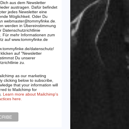
 Dich aus dem Newsletter
wieder austragen. Dafür befindet
oter jedes Newsletter eine
ende Möglichkeit. Oder Du
 an webmaster@tommyfinke.de.
en werden in Übereinstimmung
r Datenschutzrichtlinie
t. Für mehr Informationen zum
tz auf www.tommyfinke.de
w.tommyfinke.de/datenschutz/
klicken auf "Newsletter
 stimmst Du unserer
zrichtlinie zu.
ilchimp as our marketing
By clicking below to subscribe,
ledge that your information will
rred to Mailchimp for
g.
Learn more about Mailchimp's
actices here.