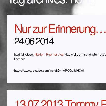
Nur zur Erinnerung…
24.06.2014
bald ist wieder
Haldern Pop Festival
, das vielleicht schönste Festi
Hymne:
httpv://www.youtube.com/watch?v=APCQ0JdHG0I
13.07.2013 Tommy F