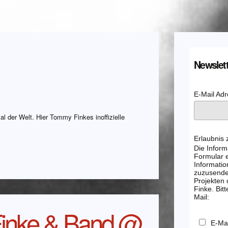
Newslett
E-Mail Ad
val der Welt. Hier Tommy Finkes inoffizielle
Erlaubnis
Die Inform
Formular e
Informatio
zuzusenden
Projekten
Finke. Bitt
Mail:
inke & Band @
E-Mai