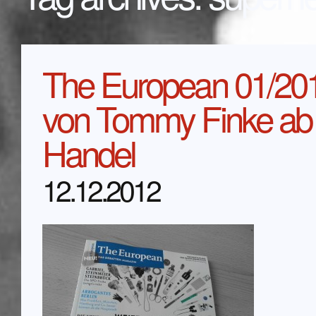
The European 01/201
von Tommy Finke ab
Handel
12.12.2012