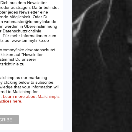
 Dich aus dem Newsletter
wieder austragen. Dafür befindet
oter jedes Newsletter eine
ende Möglichkeit. Oder Du
 an webmaster@tommyfinke.de.
en werden in Übereinstimmung
r Datenschutzrichtlinie
t. Für mehr Informationen zum
tz auf www.tommyfinke.de
w.tommyfinke.de/datenschutz/
klicken auf "Newsletter
 stimmst Du unserer
zrichtlinie zu.
ilchimp as our marketing
By clicking below to subscribe,
ledge that your information will
rred to Mailchimp for
g.
Learn more about Mailchimp's
actices here.