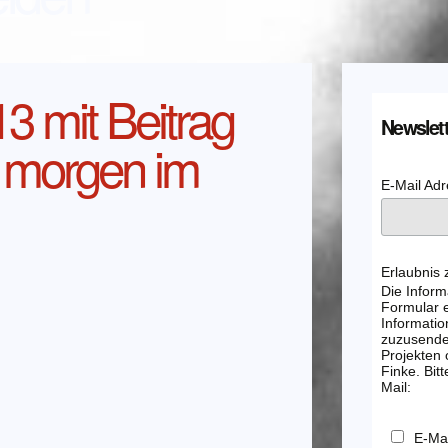
3 mit Beitrag
Newslett
 morgen im
E-Mail Ad
Erlaubnis
Die Inform
Formular e
Informatio
zuzusenden
Projekten
Finke. Bitt
Mail:
E-Mai