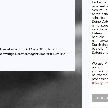
Du kannst
jederzeit 
sich im Fo
entsprech
schreibst
Deine Dat
mit unsere
verarbeite
Datenschu
besuche
https://ww
Durch das 
bestellen"
Handel erhältlich. Auf Seite 92 findet sich
Datenschut
ochwertige Debattenmagazin kostet 8 Euro und
We use Ma
platform. 
you acknow
be transfe
processin
privacy pr